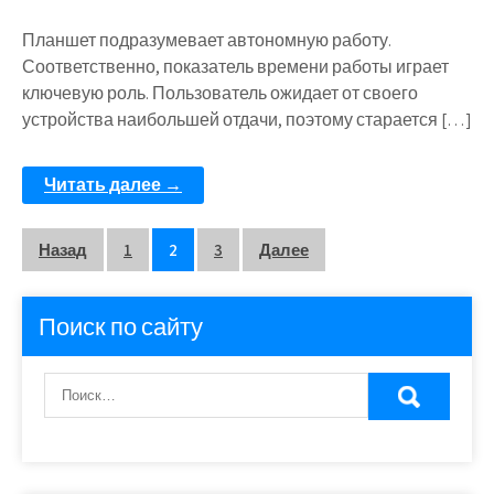
Планшет подразумевает автономную работу.
Соответственно, показатель времени работы играет
ключевую роль. Пользователь ожидает от своего
устройства наибольшей отдачи, поэтому старается […]
Читать далее →
Пагинация
Назад
1
2
3
Далее
записей
Поиск по сайту