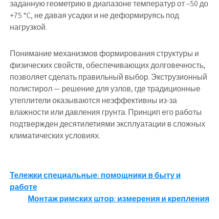
заданную геометрию в диапазоне температур от –50 до
+75 °C, не давая усадки и не деформируясь под
нагрузкой.
Понимание механизмов формирования структуры и
физических свойств, обеспечивающих долговечность,
позволяет сделать правильный выбор. Экструзионный
полистирол — решение для узлов, где традиционные
утеплители оказываются неэффективны из-за
влажности или давления грунта. Принцип его работы
подтвержден десятилетиями эксплуатации в сложных
климатических условиях.
Навигация
Тележки специальные: помощники в быту и
работе
по
Монтаж римских штор: измерения и крепления
записям