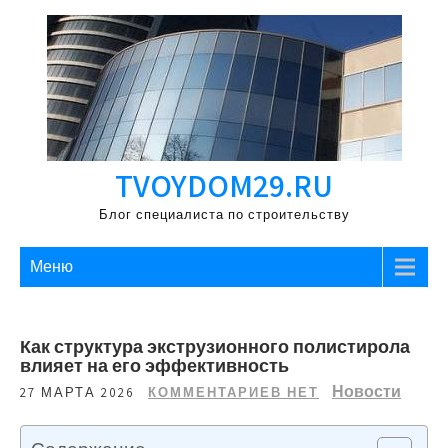
Перейти
к
содержимому
TVOYDOM29.RU
Блог специалиста по строительству
Меню
Как структура экструзионного полистирола
влияет на его эффективность
Новости
27 МАРТА 2026
КОММЕНТАРИЕВ НЕТ