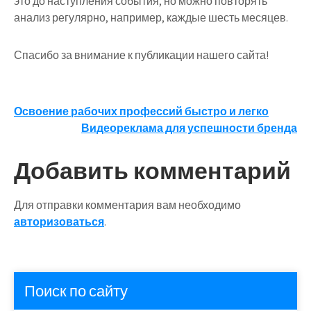
это до наступления события, но можно повторять
анализ регулярно, например, каждые шесть месяцев.
Спасибо за внимание к публикации нашего сайта!
Навигация
Освоение рабочих профессий быстро и легко
Видеореклама для успешности бренда
по
записям
Добавить комментарий
Для отправки комментария вам необходимо
авторизоваться
.
Поиск по сайту